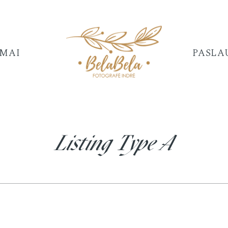
IMAI
PASLA
Listing Type A