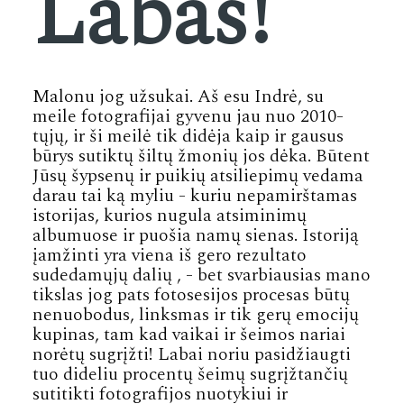
Labas!
Malonu jog užsukai. Aš esu Indrė, su
meile fotografijai gyvenu jau nuo 2010-
tųjų, ir ši meilė tik didėja kaip ir gausus
būrys sutiktų šiltų žmonių jos dėka. Būtent
Jūsų šypsenų ir puikių atsiliepimų vedama
darau tai ką myliu - kuriu nepamirštamas
istorijas, kurios nugula atsiminimų
albumuose ir puošia namų sienas. Istoriją
įamžinti yra viena iš gero rezultato
sudedamųjų dalių , - bet svarbiausias mano
tikslas jog pats fotosesijos procesas būtų
nenuobodus, linksmas ir tik gerų emocijų
kupinas, tam kad vaikai ir šeimos nariai
norėtų sugrįžti! Labai noriu pasidžiaugti
tuo dideliu procentų šeimų sugrįžtančių
sutitikti fotografijos nuotykiui ir