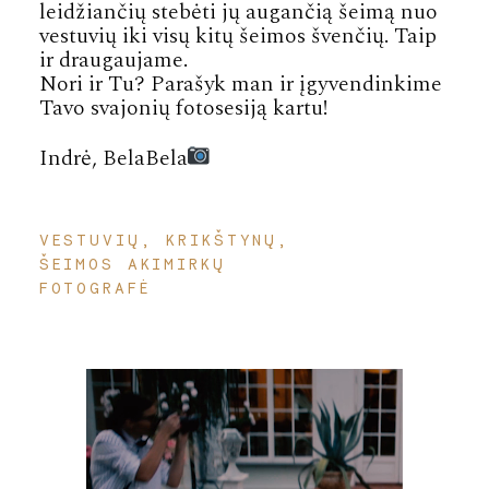
leidžiančių stebėti jų augančią šeimą nuo
vestuvių iki visų kitų šeimos švenčių. Taip
ir draugaujame.
Nori ir Tu? Parašyk man ir įgyvendinkime
Tavo svajonių fotosesiją kartu!
Indrė, BelaBela
VESTUVIŲ, KRIKŠTYNŲ,
ŠEIMOS AKIMIRKŲ
FOTOGRAFĖ