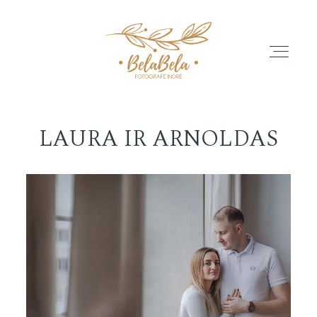
LAURA IR ARNOLDAS
APIE
GALERIJA
ATSILIEPIMAI
PASLAUGŲ PASIŪLYMAI