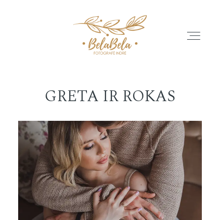
GRETA IR ROKAS
APIE
GALERIJA
ATSILIEPIMAI
PASLAUGŲ PASIŪLYMAI