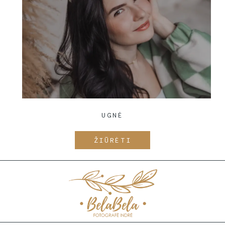
UGNĖ
ŽIŪRĖTI