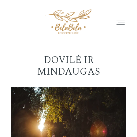
DOVILĖ IR
APIE
MINDAUGAS
GALERIJA
ATSILIEPIMAI
PASLAUGŲ PASIŪLYMAI