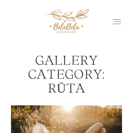
GALLERY
APIE
CATEGORY:
GALERIJA
RŪTA
ATSILIEPIMAI
PASLAUGŲ PASIŪLYMAI