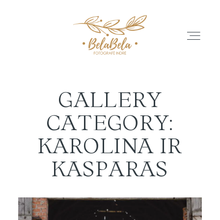
GALLERY
APIE
CATEGORY:
GALERIJA
KAROLINA IR
KASPARAS
ATSILIEPIMAI
PASLAUGŲ PASIŪLYMAI