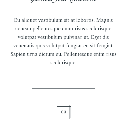
Eu aliquet vestibulum sit at lobortis. Magnis
aenean pellentesque enim risus scelerisque
volutpat vestibulum pulvinar ut. Eget dis
venenatis quis volutpat feugiat eu sit feugiat.
Sapien urna dictum eu. Pellentesque enim risus
scelerisque.
03