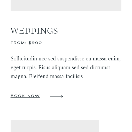
WEDDINGS
FROM: $900
Sollicitudin nec sed suspendisse eu massa enim,
eget turpis. Risus aliquam sed sed dictumst
magna. Eleifend massa facilisis
BOOK NOW