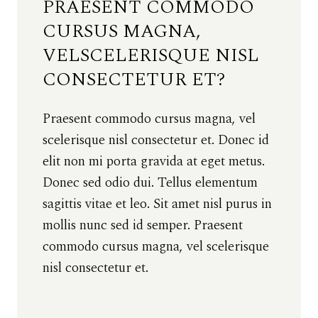
PRAESENT COMMODO
CURSUS MAGNA,
VELSCELERISQUE NISL
CONSECTETUR ET?
Praesent commodo cursus magna, vel
scelerisque nisl consectetur et. Donec id
elit non mi porta gravida at eget metus.
Donec sed odio dui. Tellus elementum
sagittis vitae et leo. Sit amet nisl purus in
mollis nunc sed id semper. Praesent
commodo cursus magna, vel scelerisque
nisl consectetur et.