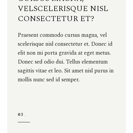
VELSCELERISQUE NISL
CONSECTETUR ET?
Praesent commodo cursus magna, vel
scelerisque nisl consectetur et. Donec id
elit non mi porta gravida at eget metus.
Donec sed odio dui. Tellus elementum
sagittis vitae et leo. Sit amet nisl purus in
mollis nunc sed id semper.
03.