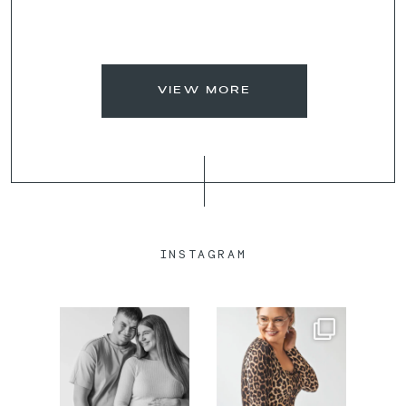
VIEW MORE
INSTAGRAM